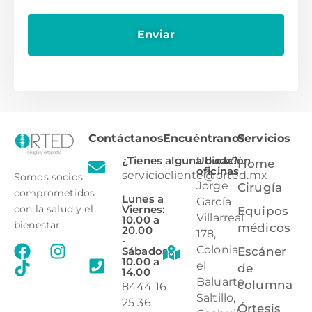
Contáctanos
Encuéntranos
Servicios
¿Tienes alguna duda?
Ubicación
Home
oficinas
serviciocliente@orted.mx
Somos socios
Jorge
Cirugía
comprometidos
Lunes a
García
Viernes:
con la salud y el
Equipos
Villarreal
10.00 a
bienestar.
médicos
20.00
178,
-
Colonia
Sábados:
Escáner
10.00 a
el
de
14.00
Baluarte,
columna
8444 16
Saltillo,
25 36
Órtesis