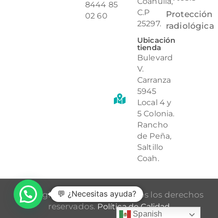
Coahuila,
8444 85
C.P
Protección
02 60
25297.
radiológica
Ubicación
tienda
Bulevard
V.
Carranza
5945
Local 4 y
5 Colonia.
Rancho
de Peña,
Saltillo
Coah.
💬 ¿Necesitas ayuda?
Copyrights © 2026 Orted. Todos los derechos
reservados.
Política de Calidad
Spanish