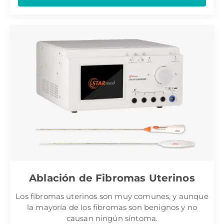
Ablación de Fibromas Uterinos
Los fibromas uterinos son muy comunes, y aunque
la mayoría de los fibromas son benignos y no
causan ningún síntoma.