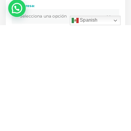
Me interesa:
💬 ¿Necesitas ayuda?
Selecciona una opción
Spanish
Prefiero que me contacten:
Elige un medio
Mensaje: