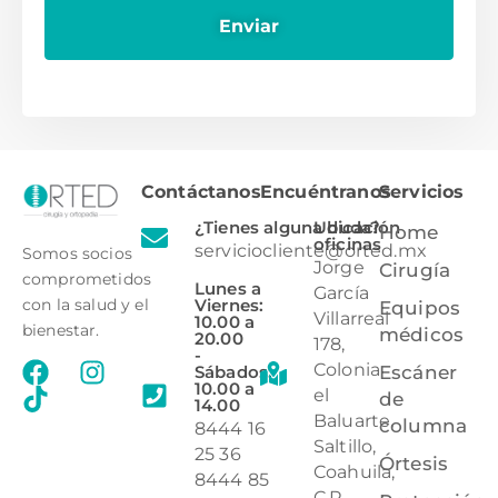
Contáctanos
Encuéntranos
Servicios
¿Tienes alguna duda?
Ubicación
Home
oficinas
serviciocliente@orted.mx
Somos socios
Jorge
Cirugía
comprometidos
Lunes a
García
Viernes:
con la salud y el
Equipos
Villarreal
10.00 a
bienestar.
médicos
20.00
178,
-
Colonia
Sábados:
Escáner
10.00 a
el
de
14.00
Baluarte,
columna
8444 16
Saltillo,
25 36
Órtesis
Coahuila,
8444 85
C.P