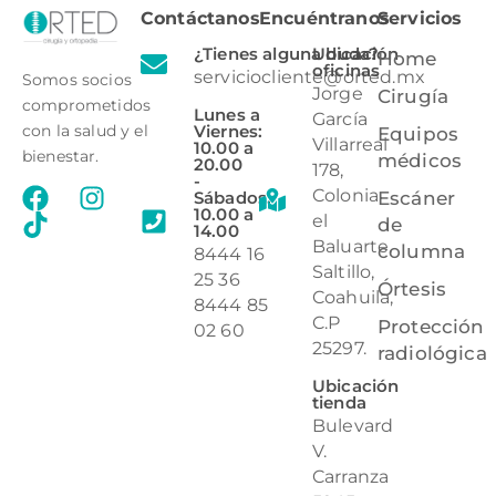
Contáctanos
Encuéntranos
Servicios
¿Tienes alguna duda?
Ubicación
Home
oficinas
serviciocliente@orted.mx
Somos socios
Jorge
Cirugía
comprometidos
Lunes a
García
Viernes:
con la salud y el
Equipos
Villarreal
10.00 a
bienestar.
médicos
20.00
178,
-
Colonia
Sábados:
Escáner
10.00 a
el
de
14.00
Baluarte,
columna
8444 16
Saltillo,
25 36
Órtesis
Coahuila,
8444 85
C.P
Protección
02 60
25297.
radiológica
Ubicación
tienda
Bulevard
V.
Carranza