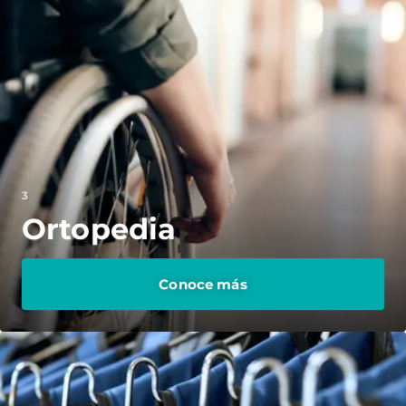
3
Ortopedia
Conoce más