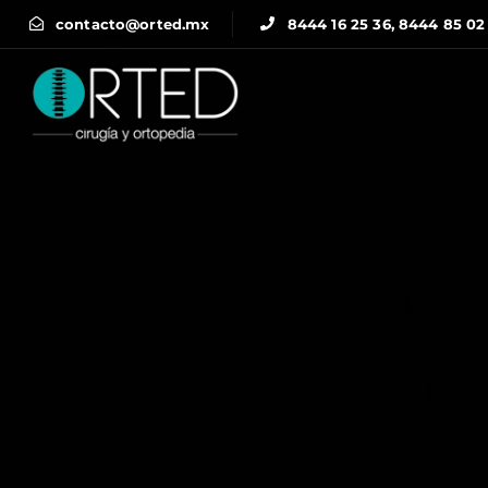
contacto@orted.mx
8444 16 25 36, 8444 85 02