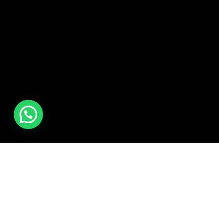
💬 ¿Necesitas ayuda?