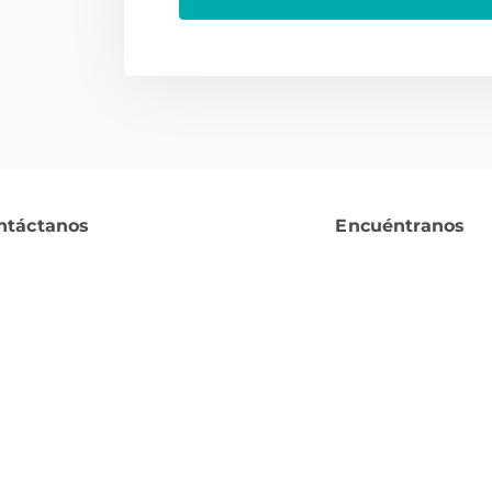
ntáctanos
Encuéntranos
¿Tienes alguna duda?
Ubicación o
serviciocliente@orted.mx
Jorge García 
Colonia el Ba
Lunes a Viernes: 10.00 a 20.00
Coahuila, C.
- Sábados: 10.00 a 14.00
8444 16 25 36
Ubicación t
8444 85 02 60
Bulevard V.
4 y 5 Colon