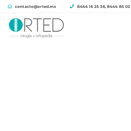
contacto@orted.mx
8444 16 25 36, 8444 85 02
Fijador ex