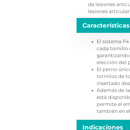
de lesiones artic
lesiones articular
Características
El sistema F4
cada tornillo
garantizando 
elección del 
El perno únic
tornillos de 
insertado des
Además de la
está disponib
permite el em
también en el
Indicaciones