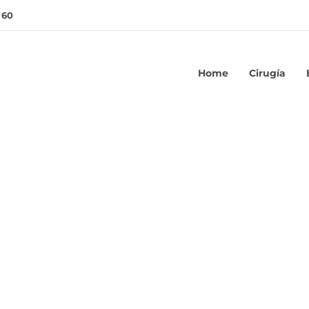
 60
Home
Cirugía
Osteosíntesis
terno de tobillo S