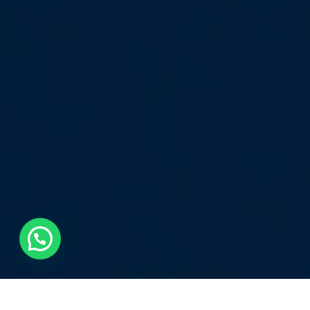
💬 ¿Necesitas ayuda?