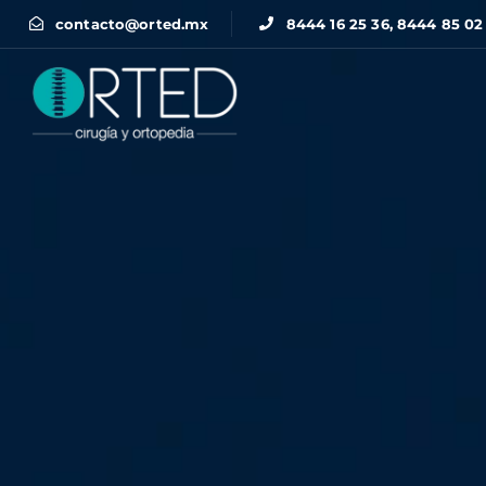
contacto@orted.mx
8444 16 25 36, 8444 85 02