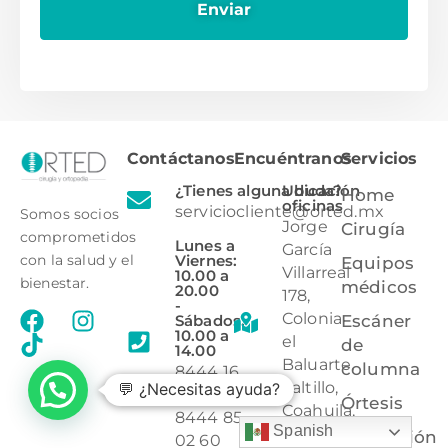
Contáctanos
Encuéntranos
Servicios
¿Tienes alguna duda?
Ubicación
Home
oficinas
serviciocliente@orted.mx
Somos socios
Jorge
Cirugía
comprometidos
Lunes a
García
Viernes:
con la salud y el
Equipos
Villarreal
10.00 a
bienestar.
médicos
20.00
178,
-
Colonia
Sábados:
Escáner
10.00 a
el
de
14.00
Baluarte,
columna
8444 16
Saltillo,
💬 ¿Necesitas ayuda?
25 36
Órtesis
Coahuila,
8444 85
Spanish
C.P
Protección
02 60