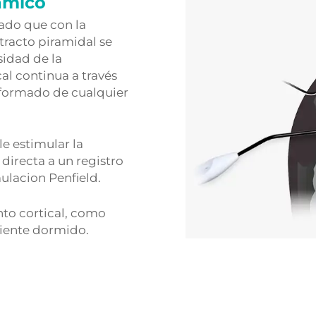
ámico
ado que con la
tracto piramidal se
sidad de la
al continua a través
nformado de cualquier
e estimular la
directa a un registro
mulacion Penfield.
nto cortical, como
ciente dormido.