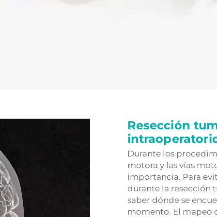
Resección tum
intraoperatori
Durante los procedimi
motora y las vías moto
importancia. Para evit
durante la resección t
saber dónde se encuen
momento. El mapeo d