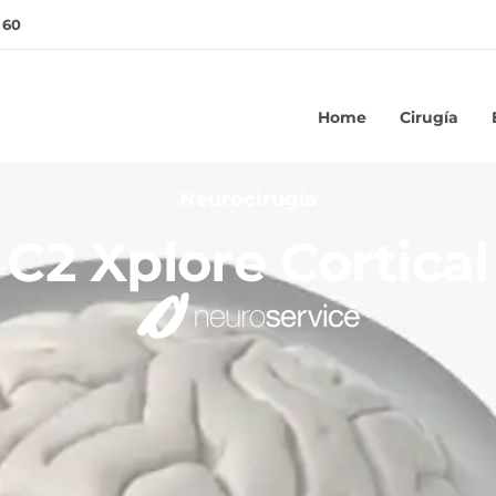
 60
Home
Cirugía
Neurocirugía
Home
Cirugía
Neurocirugía
C2 Xplore Cortical
C2 Xplore Cortical