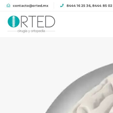
contacto@orted.mx
8444 16 25 36, 8444 85 02