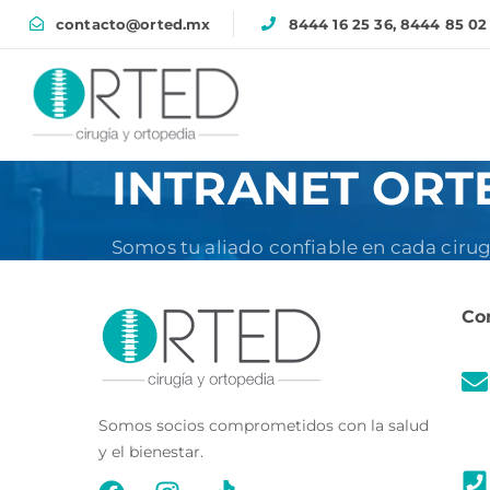
contacto@orted.mx
8444 16 25 36, 8444 85 02
INTRANET ORT
Somos tu aliado confiable en cada cirug
Co
Somos socios comprometidos con la salud
y el bienestar.