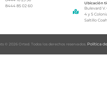
Ubicación t
8444 85 02 60
Bulevard V.
4 y 5 Colon
Saltillo Coah
ts © 2026 Orted. Todos los derechos reservados.
Política d