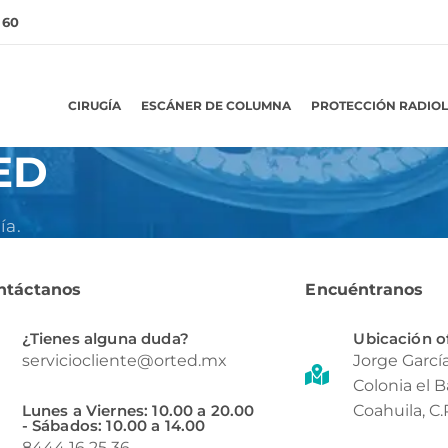
 60
CIRUGÍA
ESCÁNER DE COLUMNA
PROTECCIÓN RADIO
ED
ía.
ntáctanos
Encuéntranos
¿Tienes alguna duda?
Ubicación o
serviciocliente@orted.mx
Jorge García 
Colonia el Ba
Lunes a Viernes: 10.00 a 20.00
Coahuila, C.
- Sábados: 10.00 a 14.00
8444 16 25 36