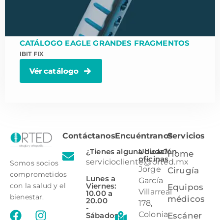
CATÁLOGO EAGLE GRANDES FRAGMENTOS
IBIT FIX
Vér catálogo
Contáctanos
Encuéntranos
Servicios
¿Tienes alguna duda?
Ubicación
Home
oficinas
serviciocliente@orted.mx
Somos socios
Jorge
Cirugía
comprometidos
Lunes a
García
Viernes:
con la salud y el
Equipos
Villarreal
10.00 a
bienestar.
médicos
20.00
178,
-
Colonia
Sábados:
Escáner