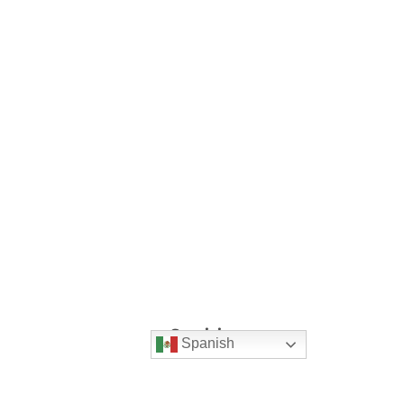
Servicios
Spanish
ficinas
Home
Villarreal 178,