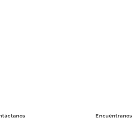
ntáctanos
Encuéntranos
¿Tienes alguna duda?
Ubicación o
serviciocliente@orted.mx
Jorge García 