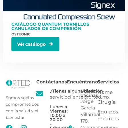
CATÁLOGO QUANTUM TORNILLOS
CANULADOS DE COMPRESIÓN
OSTEONIC
Vér catálogo
Contáctanos
Encuéntranos
Servicios
¿Tienes alguna duda?
Ubicación
Home
oficinas
serviciocliente@orted.mx
Somos socios
Jorge
Cirugía
comprometidos
Lunes a
García
Viernes:
con la salud y el
Equipos
Villarreal
10.00 a
bienestar.
médicos
20.00
178,
-
Colonia