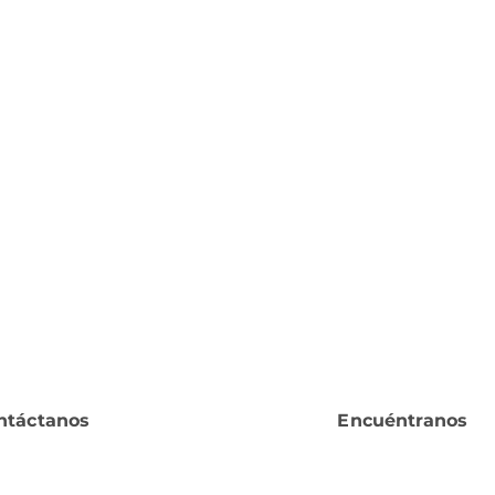
ntáctanos
Encuéntranos
¿Tienes alguna duda?
Ubicación o