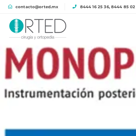
contacto@orted.mx
8444 16 25 36, 8444 85 02