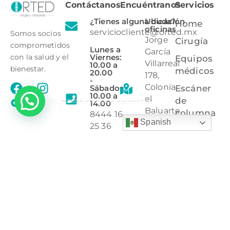
Contáctanos
Encuéntranos
Servicios
¿Tienes alguna duda?
Ubicación
Home
oficinas
serviciocliente@orted.mx
Somos socios
Jorge
Cirugía
comprometidos
Lunes a
García
Viernes:
con la salud y el
Equipos
Villarreal
10.00 a
bienestar.
médicos
20.00
178,
-
Colonia
Sábados:
Escáner
10.00 a
el
de
💬 ¿Necesitas ayuda?
14.00
Baluarte,
columna
8444 16
Saltillo,
Spanish
25 36
Órtesis
Coahuila,
8444 85
C.P
Protección
02 60
25297.
radiológica
Ubicación
tienda
Bulevard
V.
Carranza
5945