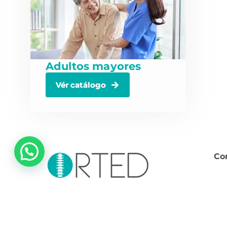
Adultos mayores
Vér catálogo
💬 ¿Necesitas ayuda?
Co
Somos socios comprometidos con la salud
y el bienestar.