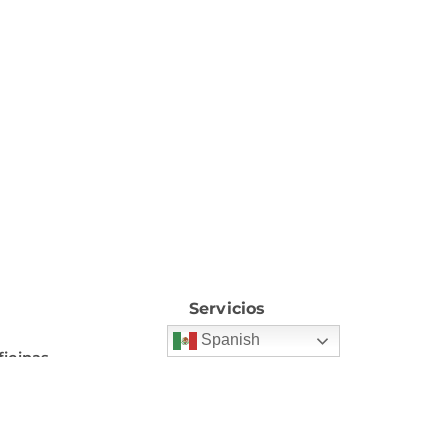
Servicios
Spanish
ficinas
Home
Villarreal 178,
Cirugía
luarte, Saltillo,
P 25297.
Equipos médicos