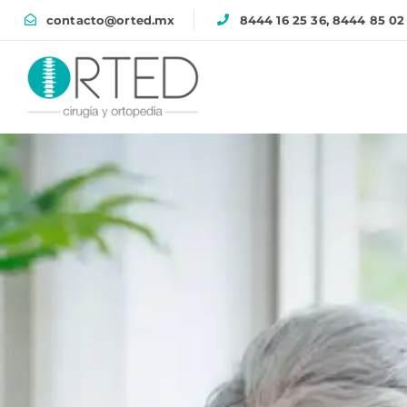
contacto@orted.mx
8444 16 25 36, 8444 85 02