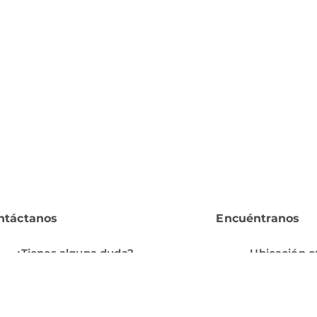
ntáctanos
Encuéntranos
¿Tienes alguna duda?
Ubicación o
serviciocliente@orted.mx
Jorge García 
Colonia el Ba
Lunes a Viernes: 10.00 a 20.00
Coahuila, C.
- Sábados: 10.00 a 14.00