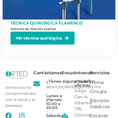
TÉCNICA QUIRÚRGICA FLAMENCO
Sistema de fijación espinal
Vér técnica quirúrgica
Contáctanos
Encuéntranos
Servicios
¿Tienes alguna duda?
Ubicación
Home
oficinas
serviciocliente@orted.mx
Somos socios
Jorge
Cirugía
comprometidos
Lunes a
García
Viernes:
con la salud y el
Equipos
Villarreal
10.00 a
bienestar.
médicos
20.00
178,
-
Colonia
Sábados:
Escáner