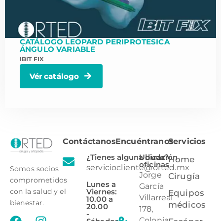
CATÁLOGO LEOPARD PERIPROTESICA
ÁNGULO VARIABLE
IBIT FIX
Vér catálogo
Contáctanos
Encuéntranos
Servicios
¿Tienes alguna duda?
Ubicación
Home
oficinas
serviciocliente@orted.mx
Somos socios
Jorge
Cirugía
comprometidos
Lunes a
García
Viernes:
con la salud y el
Equipos
Villarreal
10.00 a
bienestar.
médicos
20.00
178,
-
Colonia