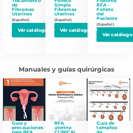
Tratamiento
Folleto
Fibroma
de
Simple
RFA -
Fibromas
Fibromas
Folleto
Uterinos
Uterinos
del
Paciente
(Español)
(Español)
(Español)
Vér catálogo
Vér catálogo
Vér catálogo
Manuales y guías quirúrgicas
Guía y
RFA
Guía de
precauciones
uterino
tamaños
para RFA
CLINICAL
de