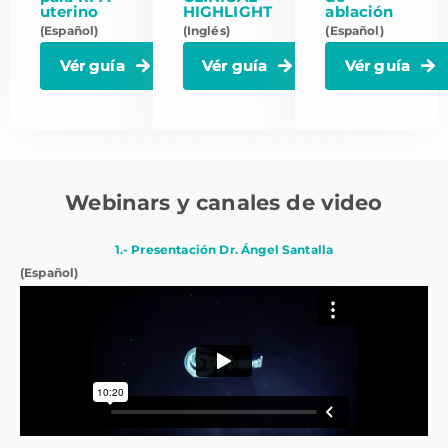
uterino
HIGHLIGHT
ablación
(Español)
(Inglés)
(Español)
Vér guía
Vér guía
Vér guía
Webinars y canales de video
1.- Presentación Dr. Ángel Santalla
(Español)