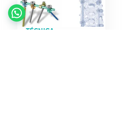
💬 ¿Necesitas ayuda?
TÉCNICA
QUIRÚRGICA NEON
Sistema modular para la
estabilización posterior
Vér técnica quirúrgica
Co