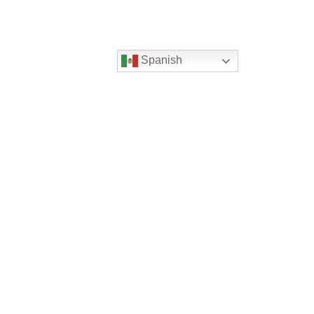
Spanish
Servicios
ficinas
Home
Villarreal 178,