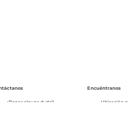
ntáctanos
Encuéntranos
¿Tienes alguna duda?
Ubicación o
serviciocliente@orted.mx
Jorge García 
Colonia el Ba
Lunes a Viernes: 10.00 a 20.00
Coahuila, C.
- Sábados: 10.00 a 14.00