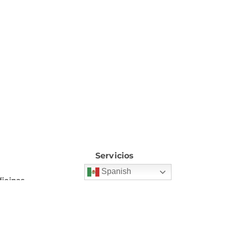
Servicios
Spanish
ficinas
Home
Villarreal 178,
Cirugía
luarte, Saltillo,
P 25297.
Equipos médicos