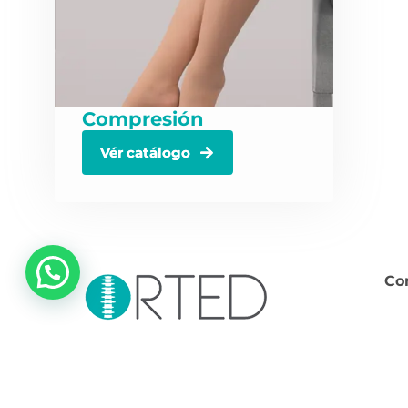
Compresión
Vér catálogo
Co
Somos socios comprometidos con la salud
y el bienestar.