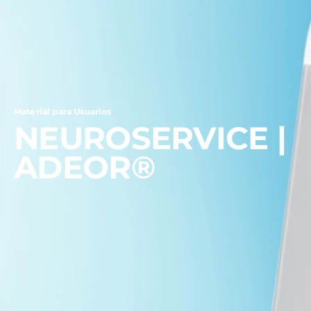
Material para Usuarios
NEUROSERVICE |
ADEOR®