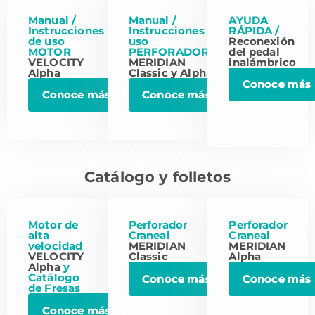
Manual /
Manual /
AYUDA
Instrucciones
Instrucciones de
RÁPIDA /
de uso
uso
Reconexión
MOTOR
PERFORADORES
del pedal
VELOCITY
MERIDIAN
inalámbrico
Alpha
Classic y Alpha
Conoce más
Conoce más
Conoce más
Catálogo y folletos
Motor de
Perforador
Perforador
alta
Craneal
Craneal
velocidad
MERIDIAN
MERIDIAN
VELOCITY
Classic
Alpha
Alpha
y
Catálogo
Conoce más
Conoce más
de Fresas
Conoce más