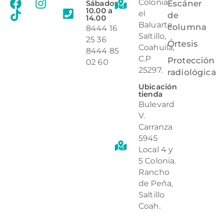
Colonia
Sábados:
Escáner
10.00 a
el
de
14.00
Baluarte,
columna
8444 16
Saltillo,
25 36
Órtesis
Coahuila,
8444 85
C.P
Protección
02 60
25297.
radiológica
Ubicación
tienda
Bulevard
V.
Carranza
5945
Local 4 y
5 Colonia.
Rancho
de Peña,
Saltillo
Coah.