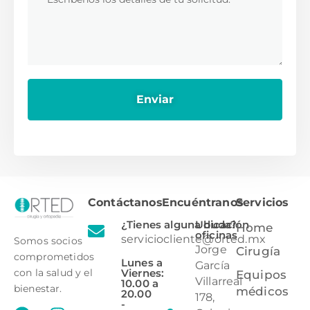
Contáctanos
Encuéntranos
Servicios
¿Tienes alguna duda?
Ubicación
Home
oficinas
serviciocliente@orted.mx
Somos socios
Jorge
Cirugía
comprometidos
Lunes a
García
Viernes:
con la salud y el
Equipos
Villarreal
10.00 a
bienestar.
médicos
20.00
178,
-