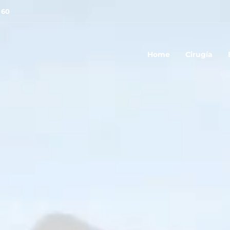
 60
Home
Cirugía