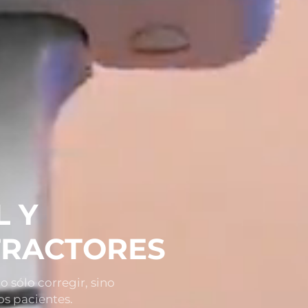
 Y
TRACTORES
sólo corregir, sino
os pacientes.