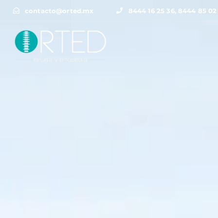
contacto@orted.mx
8444 16 25 36, 8444 85 02