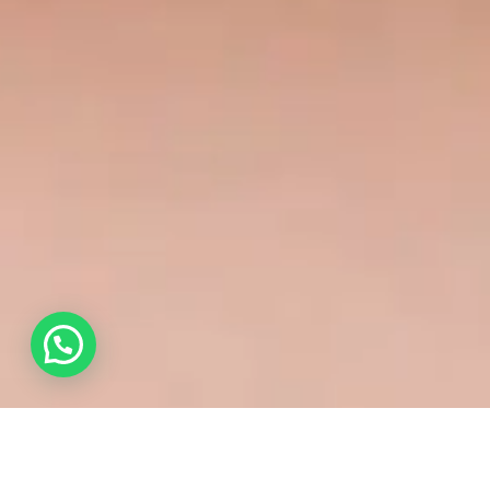
💬 ¿Necesitas ayuda?