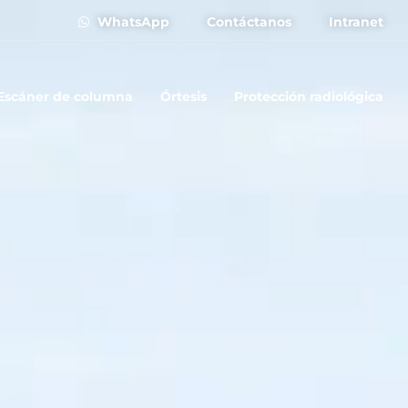
WhatsApp
Contáctanos
Intranet
Escáner de columna
Órtesis
Protección radiológica