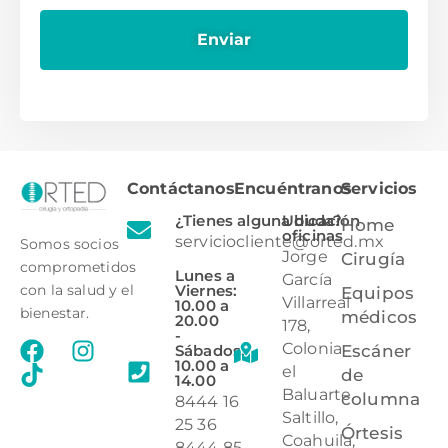
Contáctanos
Encuéntranos
Servicios
¿Tienes alguna duda?
Ubicación
Home
oficinas
serviciocliente@orted.mx
Somos socios
Jorge
Cirugía
comprometidos
Lunes a
García
Viernes:
con la salud y el
Equipos
Villarreal
10.00 a
bienestar.
médicos
20.00
178,
-
Colonia
Sábados:
Escáner
10.00 a
el
de
14.00
Baluarte,
columna
8444 16
Saltillo,
25 36
Órtesis
Coahuila,
8444 85