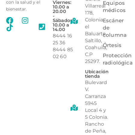
Viernes:
con la salud y el
Equipos
Villarreal
10.00 a
bienestar.
médicos
20.00
178,
-
Colonia
Sábados:
Escáner
10.00 a
el
de
14.00
Baluarte,
columna
8444 16
Saltillo,
25 36
Órtesis
Coahuila,
8444 85
C.P
Protección
02 60
25297.
radiológica
Ubicación
tienda
Bulevard
V.
Carranza
5945
Local 4 y
5 Colonia.
Rancho
de Peña,