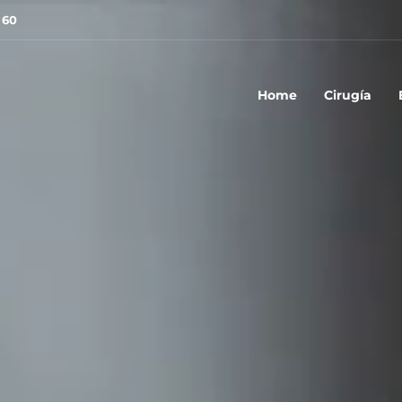
 60
Home
Cirugía