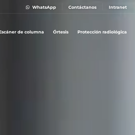
WhatsApp
Contáctanos
Intranet
Escáner de columna
Órtesis
Protección radiológica