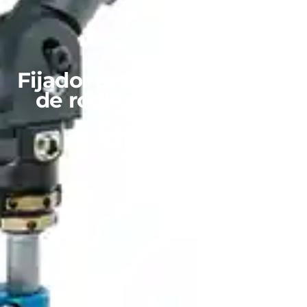
Osteosíntesis
Fijador articulado externo
de rodilla ST.A.R.90 F4