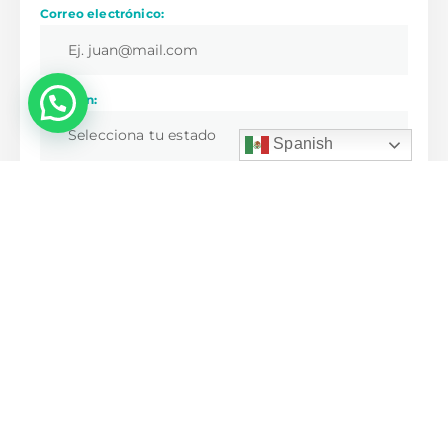
Correo electrónico:
Estoy en:
💬 ¿Necesitas ayuda?
Selecciona tu estado
Spanish
Soy:
Selecciona una opción
Me interesa:
Selecciona una opción
Prefiero que me contacten:
Elige un medio
Mensaje: