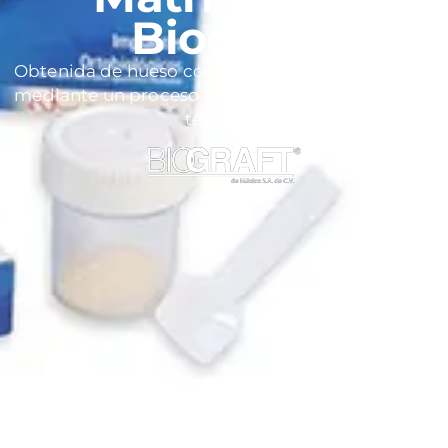
Biograft
Obtenida de hueso cortical humano y preparada
mediante un proceso aséptico con esterilización
terminal.