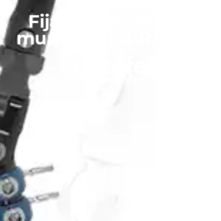
Osteosíntesis
Fijador externo de
muñeca ST.A.R.90 F4