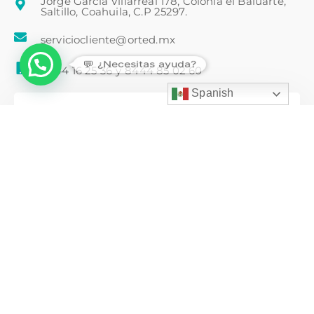
Jorge García Villarreal 178, Colonia el Baluarte,
Saltillo, Coahuila, C.P 25297.
serviciocliente@orted.mx
💬 ¿Necesitas ayuda?
8444 16 25 36
y
8444 85 02 60
Spanish
Nombre completo:
Teléfono:
Correo electrónico:
Estoy en: