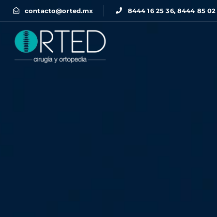
contacto@orted.mx
8444 16 25 36, 8444 85 02