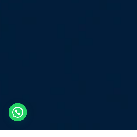
💬 ¿Necesitas ayuda?