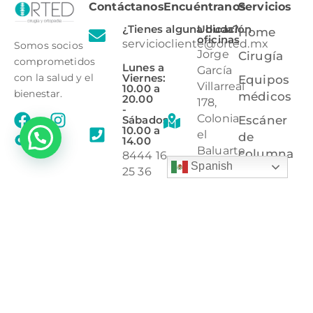
Contáctanos
Encuéntranos
Servicios
¿Tienes alguna duda?
Ubicación
Home
oficinas
serviciocliente@orted.mx
Somos socios
Jorge
Cirugía
comprometidos
Lunes a
García
Viernes:
con la salud y el
Equipos
Villarreal
10.00 a
bienestar.
médicos
20.00
178,
-
Colonia
Sábados:
Escáner
10.00 a
el
de
14.00
Baluarte,
columna
8444 16
Saltillo,
Spanish
25 36
Órtesis
Coahuila,
8444 85
C.P
Protección
02 60
25297.
radiológica
Ubicación
tienda
Bulevard
V.
Carranza
5945