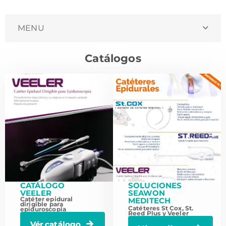
MENU
Catálogos
CATÁLOGO
SOLUCIONES
VEELER
SEAWON
Catéter epidural
MEDITECH
dirigible para
Catéteres St Cox, St.
epiduroscopia
Reed Plus y Veeler
Vér catálogo