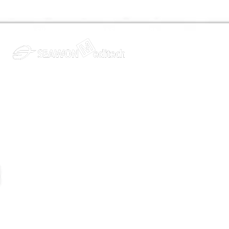
VEELER
Catéter epidural dirigible para epiduroscopia