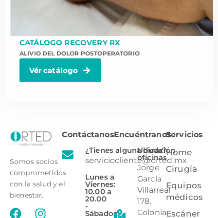
CATÁLOGO RECOVERY RX
ALIVIO DEL DOLOR POSTOPERATORIO
Vér catálogo
Contáctanos
Encuéntranos
Servicios
¿Tienes alguna duda?
Ubicación
Home
oficinas
serviciocliente@orted.mx
Somos socios
Jorge
Cirugía
comprometidos
Lunes a
García
Viernes:
con la salud y el
Equipos
Villarreal
10.00 a
bienestar.
médicos
20.00
178,
-
Colonia
Sábados:
Escáner