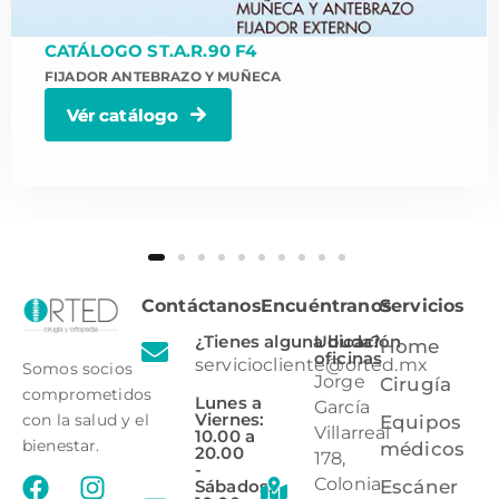
CATÁLOGO ST.A.R.90 F4
FIJADOR ANTEBRAZO Y MUÑECA
Vér catálogo
Contáctanos
Encuéntranos
Servicios
¿Tienes alguna duda?
Ubicación
Home
oficinas
serviciocliente@orted.mx
Somos socios
Jorge
Cirugía
comprometidos
Lunes a
García
Viernes:
con la salud y el
Equipos
Villarreal
10.00 a
bienestar.
médicos
20.00
178,
-
Colonia
Sábados:
Escáner