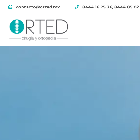
contacto@orted.mx
8444 16 25 36, 8444 85 02