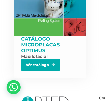
CATÁLOGO
MICROPLACAS
OPTIMUS
Maxilofacial
Vér catálogo
💬 ¿Necesitas ayuda?
Co