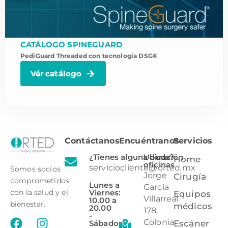
CATÁLOGO SPINEGUARD
PediGuard Threaded con tecnología DSG®
Vér catálogo
Contáctanos
Encuéntranos
Servicios
¿Tienes alguna duda?
Ubicación
Home
oficinas
serviciocliente@orted.mx
Somos socios
Jorge
Cirugía
comprometidos
Lunes a
García
Viernes:
con la salud y el
Equipos
Villarreal
10.00 a
bienestar.
médicos
20.00
178,
-
Colonia
Sábados:
Escáner