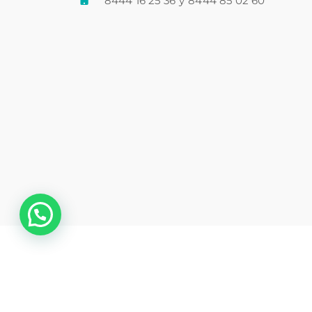
8444 16 25 36
y
8444 85 02 60
💬 ¿Necesitas ayuda?
Co