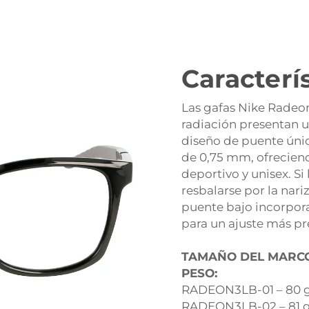
Caracterí
Las gafas Nike Radeon
radiación presentan
diseño de puente únic
de 0,75 mm, ofreciend
deportivo y unisex. Si
resbalarse por la nariz
puente bajo incorpor
para un ajuste más pr
TAMAÑO DEL MARCO
PESO:
RADEON3LB-01 – 80 
RADEON3LB-02 – 81 