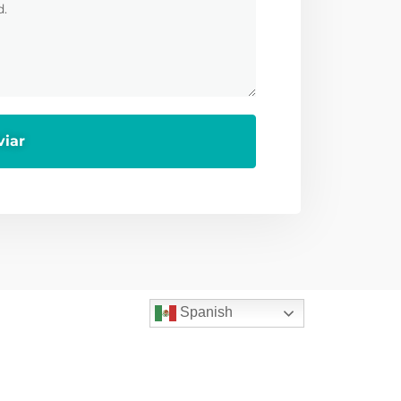
Spanish
Servicios
ficinas
Home
Villarreal 178,