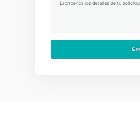
ntáctanos
Encuéntranos
¿Tienes alguna duda?
Ubicación o
serviciocliente@orted.mx
Jorge García 