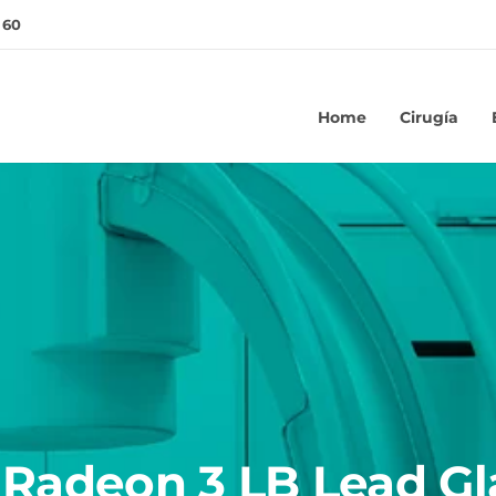
 60
Home
Cirugía
 Radeon 3 LB Lead Gl