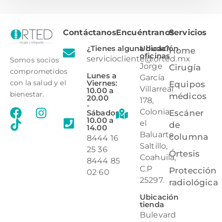
Contáctanos
Encuéntranos
Servicios
¿Tienes alguna duda?
Ubicación
Home
oficinas
serviciocliente@orted.mx
Somos socios
Jorge
Cirugía
comprometidos
Lunes a
García
Viernes:
con la salud y el
Equipos
Villarreal
10.00 a
bienestar.
médicos
20.00
178,
-
Colonia
Sábados:
Escáner
10.00 a
el
de
14.00
Baluarte,
columna
8444 16
Saltillo,
25 36
Órtesis
Coahuila,
8444 85
C.P
Protección
02 60
25297.
radiológica
Ubicación
tienda
Bulevard