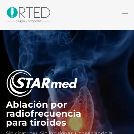
To
na
Ablación por
radiofrecuencia
para tiroides
Sin cicatrices. Sin incisiones. Conservando la