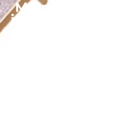
Matriz e injerto
inyectable Putty
Bonalive® putty es una tecnología de
regeneración ósea muy adaptable y fácil de
aplicar que estimula la osteogénesis de forma
natural.