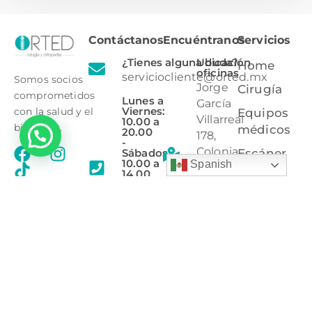
Contáctanos
Encuéntranos
Servicios
¿Tienes alguna duda?
Ubicación
Home
oficinas
serviciocliente@orted.mx
Somos socios
Jorge
Cirugía
comprometidos
Lunes a
García
Viernes:
con la salud y el
Equipos
Villarreal
10.00 a
bienestar.
médicos
20.00
178,
-
Colonia
Sábados:
Escáner
10.00 a
Spanish
el
de
14.00
Baluarte,
columna
8444 16
Saltillo,
25 36
Órtesis
Coahuila,
8444 85
C.P
Protección
02 60
25297.
radiológica
Ubicación
tienda
Bulevard