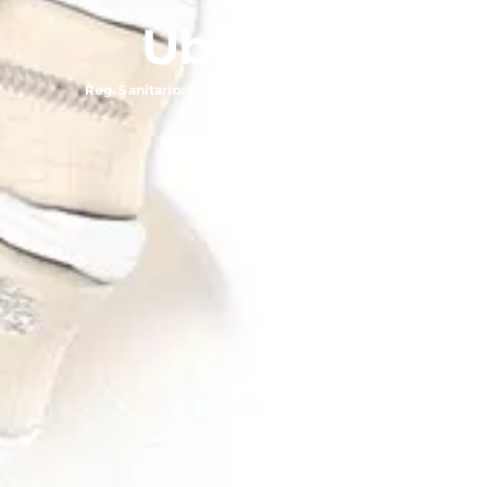
Ubase™
Reg. Sanitario: 0490C2018SSA / 1336E2018SSA