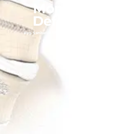
Monopoly
Deformity
Reg. Sanitario: 1738C2008SSA / 1958E2015SSA