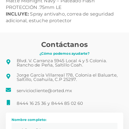
Matte Midnight Navy – Plateado Flash
PROTECCIÓN .75mm LE
INCLUYE:
Spray antivaho, correa de seguridad
adicional, estuche protector
Contáctanos
¿Cómo podemos ayudarte?
Blvd. V. Carranza 5945 Local 4 y 5 Colonia.
Rancho de Peña, Saltillo Coah.
Jorge García Villarreal 178, Colonia el Baluarte,
Saltillo, Coahuila, C.P 25297.
serviciocliente@orted.mx
8444 16 25 36
y
8444 85 02 60
Nombre completo: