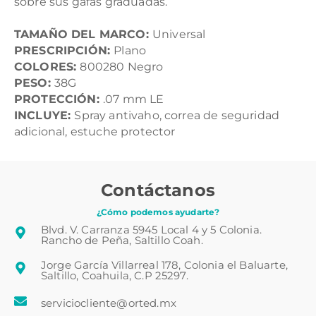
sobre sus gafas graduadas.
TAMAÑO DEL MARCO:
Universal
PRESCRIPCIÓN:
Plano
COLORES:
800280 Negro
PESO:
38G
PROTECCIÓN:
.07 mm LE
INCLUYE:
Spray antivaho, correa de seguridad
adicional, estuche protector
Contáctanos
¿Cómo podemos ayudarte?
Blvd. V. Carranza 5945 Local 4 y 5 Colonia.
Rancho de Peña, Saltillo Coah.
Jorge García Villarreal 178, Colonia el Baluarte,
Saltillo, Coahuila, C.P 25297.
serviciocliente@orted.mx