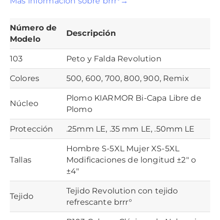
Más información sobre brrr°→
Número de
Descripción
Modelo
103
Peto y Falda Revolution
Colores
500, 600, 700, 800, 900, Remix
Plomo KIARMOR Bi-Capa Libre de
Núcleo
Plomo
Protección
.25mm LE, .35 mm LE, .50mm LE
Hombre S-5XL Mujer XS-5XL
Tallas
Modificaciones de longitud ±2″ o
±4″
Tejido Revolution con tejido
Tejido
refrescante brrr°