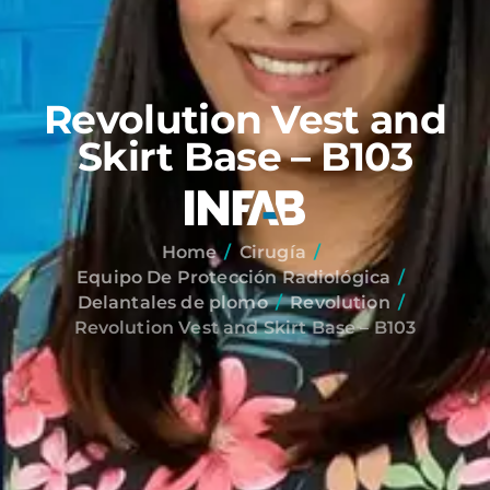
Revolution Vest and
Skirt Base – B103
Home
Cirugía
Equipo De Protección Radiológica
Delantales de plomo
Revolution
Revolution Vest and Skirt Base – B103